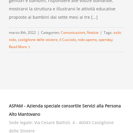
genitori e bambini, rispondere alle vostre domande,
mostrarvi la struttura e illustrarvi le attività educative
proposte ai bambini dai sette mesi ai tre [...]
marzo 8th, 2022
|
Categories:
Comunicazioni
,
Notizie
|
Tags:
asilo
nido
,
castiglione delle stiviere
,
il Cucciolo
,
nido aperto
,
openday
Read More
ASPAM - Azienda speciale consortile Servizi alla Persona
Alto Mantovano
Sede legale: Via Cesare Battisti, 4 - 46043 Castiglione
delle Stiviere