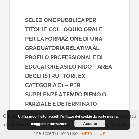
SELEZIONE PUBBLICA PER
TITOLI E COLLOQUIO ORALE
PER LA FORMAZIONE DI UNA
GRADUATORIA RELATIVA AL
PROFILO PROFESSIONALE DI
EDUCATORE ASILO NIDO – AREA
DEGLI ISTRUTTORI, EX.
CATEGORIA C1 – PER
SUPPLENZE A TEMPO PIENO O
PARZIALE E DETERMINATO
Questo sito utilizza i cookie per migliorare servizi ed esperienza
Utilizzando il sito, accetti l'utilizzo dei cookie da parte nostra.
SELEZIONE PUBBLICA PER TITOLI E
Accetto
maggiori informazioni
dei lettori. Se decidi di continuare la navigazione consideriamo
COLLOQUIO ORALE PER LA FORMAZIONE
che accetti il loro uso.
+Info
OK
DI UNA GRADUATORIA RELATIVA AL